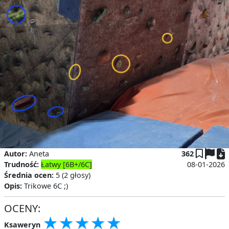
P
Autor:
Aneta
362
Trudność:
Łatwy [6B+/6C]
08-01-2026
Średnia ocen:
5 (2 głosy)
Opis:
Trikowe 6C ;)
OCENY:
★
★
★
★
★
★
★
★
★
★
★
★
★
★
★
Ksaweryn