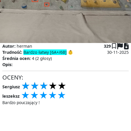
P
Autor:
herman
329
Trudność:
Bardzo łatwy [6A+/6B]
👶
30-11-2025
Średnia ocen:
4 (2 głosy)
Opis:
OCENY:
★
★
★
★
★
★
★
★
★
★
★
★
★
★
★
Sergiusz
★
★
★
★
★
★
★
★
★
★
★
★
★
★
★
leszeksz
Bardzo pouczający !