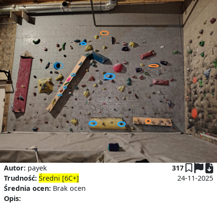
P
Autor:
payek
317
Trudność:
Średni [6C+]
24-11-2025
Średnia ocen:
Brak ocen
Opis: