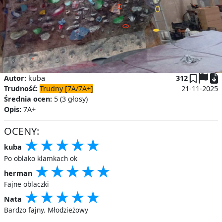
P
Autor:
kuba
312
Trudność:
Trudny [7A/7A+]
21-11-2025
Średnia ocen:
5 (3 głosy)
Opis:
7A+
OCENY:
★
★
★
★
★
★
★
★
★
★
★
★
★
★
★
kuba
Po oblako klamkach ok
★
★
★
★
★
★
★
★
★
★
★
★
★
★
★
herman
Fajne oblaczki
★
★
★
★
★
★
★
★
★
★
★
★
★
★
★
Nata
Bardzo fajny. Młodzieżowy