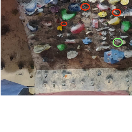
Pobierz zdjęcie
307
17-11-2025
Autor:
Madzia
Trudność:
Ekstremalny [7C+/8A]