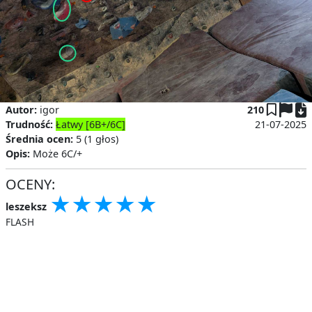
P
Autor:
igor
210
Trudność:
Łatwy [6B+/6C]
21-07-2025
Średnia ocen:
5 (1 głos)
Opis:
Może 6C/+
OCENY:
★
★
★
★
★
★
★
★
★
★
★
★
★
★
★
leszeksz
FLASH