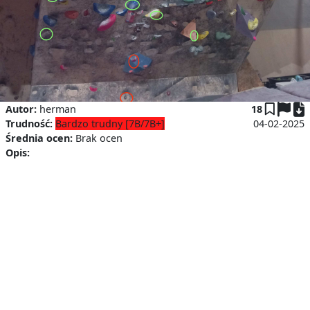
P
Autor:
herman
18
Trudność:
Bardzo trudny [7B/7B+]
04-02-2025
Średnia ocen:
Brak ocen
Opis: