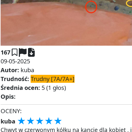
Pobierz zdjęcie
167
09-05-2025
Autor:
kuba
Trudność:
Trudny [7A/7A+]
Średnia ocen:
5 (1 głos)
Opis:
OCENY:
★
★
★
★
★
★
★
★
★
★
★
★
★
★
★
kuba
Chwyt w czerwonym kółku na kancie dla kobiet , 