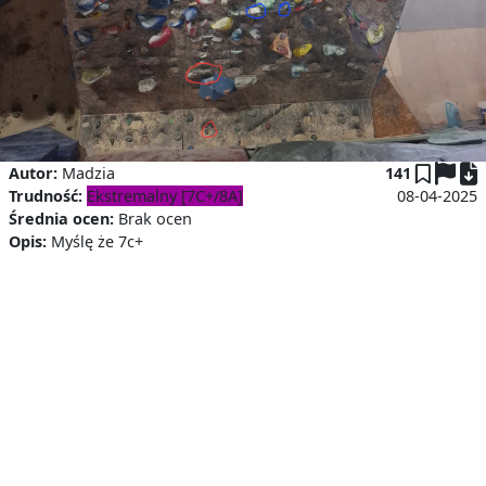
P
Autor:
Madzia
141
Trudność:
Ekstremalny [7C+/8A]
08-04-2025
Średnia ocen:
Brak ocen
Opis:
Myślę że 7c+