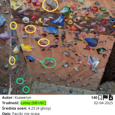
P
Autor:
Ksaweryn
140
Trudność:
Łatwy [6B+/6C]
02-04-2025
Średnia ocen:
4.25 (4 głosy)
Opis:
Paczki nie grają